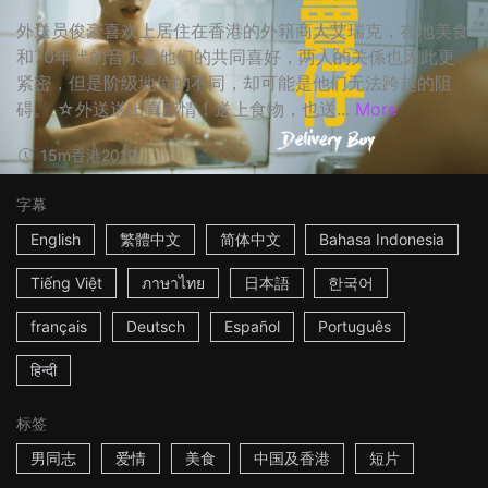
外送员俊豪喜欢上居住在香港的外籍商人艾瑞克，在地美食
和70年代的音乐是他们的共同喜好，两人的关係也因此更
紧密，但是阶级地位的不同，却可能是他们无法跨越的阻
碍。 ☆外送送出真感情！送上食物，也送...
More
15m
香港
2019
字幕
English
繁體中文
简体中文
Bahasa Indonesia
Tiếng Việt
ภาษาไทย
日本語
한국어
français
Deutsch
Español
Português
हिन्दी
标签
男同志
爱情
美食
中国及香港
短片