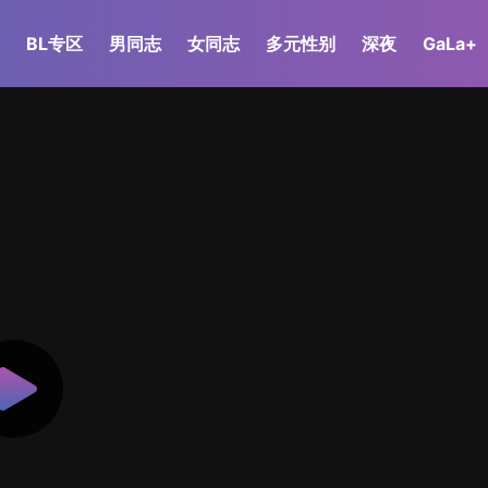
BL专区
男同志
女同志
多元性别
深夜
GaLa+