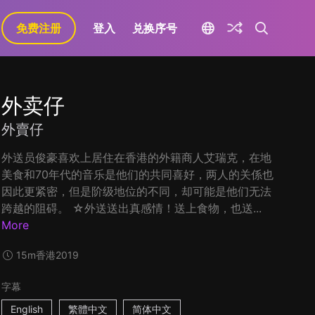
免费注册
登入
兑换序号
外卖仔
外賣仔
外送员俊豪喜欢上居住在香港的外籍商人艾瑞克，在地
美食和70年代的音乐是他们的共同喜好，两人的关係也
因此更紧密，但是阶级地位的不同，却可能是他们无法
跨越的阻碍。 ☆外送送出真感情！送上食物，也送...
More
15m
香港
2019
字幕
English
繁體中文
简体中文