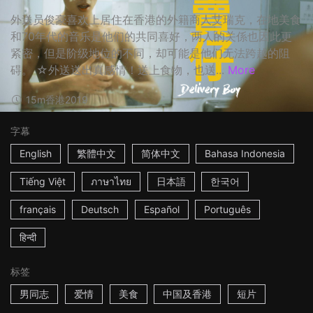
外送员俊豪喜欢上居住在香港的外籍商人艾瑞克，在地美食
和70年代的音乐是他们的共同喜好，两人的关係也因此更
紧密，但是阶级地位的不同，却可能是他们无法跨越的阻
碍。 ☆外送送出真感情！送上食物，也送...
More
15m
香港
2019
字幕
English
繁體中文
简体中文
Bahasa Indonesia
Tiếng Việt
ภาษาไทย
日本語
한국어
français
Deutsch
Español
Português
हिन्दी
标签
男同志
爱情
美食
中国及香港
短片