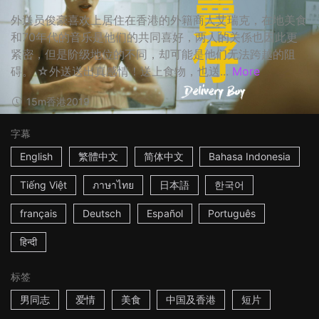
外送员俊豪喜欢上居住在香港的外籍商人艾瑞克，在地美食
和70年代的音乐是他们的共同喜好，两人的关係也因此更
紧密，但是阶级地位的不同，却可能是他们无法跨越的阻
碍。 ☆外送送出真感情！送上食物，也送...
More
15m
香港
2019
字幕
English
繁體中文
简体中文
Bahasa Indonesia
Tiếng Việt
ภาษาไทย
日本語
한국어
français
Deutsch
Español
Português
हिन्दी
标签
男同志
爱情
美食
中国及香港
短片