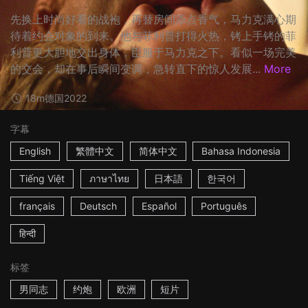
先换上时尚好看的战袍，再替房间添点香气，马力克满心期
待着约会对象的到来。他与菲利普打得火热，铐上手铐的菲
利普更大胆地交出身体，臣服于马力克之下。看似一场完美
的交会，却在事后瞬间变调，急转直下的惊人发展...
More
18m
德国
2022
字幕
English
繁體中文
简体中文
Bahasa Indonesia
Tiếng Việt
ภาษาไทย
日本語
한국어
français
Deutsch
Español
Português
हिन्दी
标签
男同志
约炮
欧洲
短片