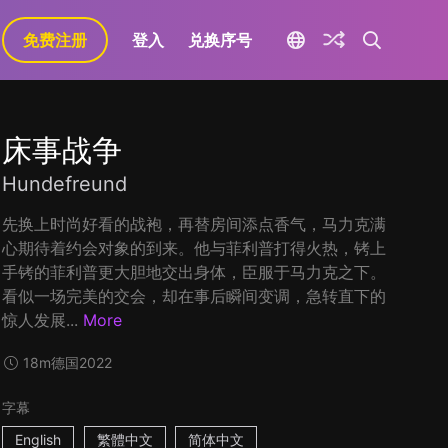
免费注册
登入
兑换序号
床事战争
Hundefreund
先换上时尚好看的战袍，再替房间添点香气，马力克满
心期待着约会对象的到来。他与菲利普打得火热，铐上
手铐的菲利普更大胆地交出身体，臣服于马力克之下。
看似一场完美的交会，却在事后瞬间变调，急转直下的
惊人发展...
More
18m
德国
2022
字幕
English
繁體中文
简体中文