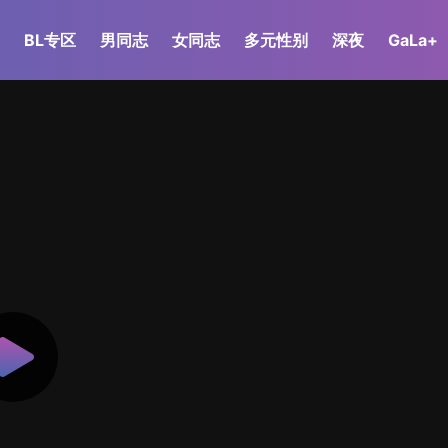
BL专区
男同志
女同志
多元性别
深夜
GaLa+