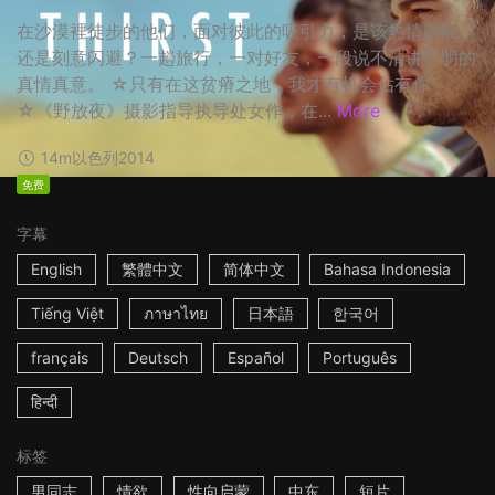
在沙漠裡徒步的他们，面对彼此的吸引力，是该热情回应，
还是刻意闪避？一趟旅行，一对好友，一段说不清讲不明的
真情真意。 ☆只有在这贫瘠之地，我才有机会佔有你
☆《野放夜》摄影指导执导处女作，在...
More
14m
以色列
2014
免费
字幕
English
繁體中文
简体中文
Bahasa Indonesia
Tiếng Việt
ภาษาไทย
日本語
한국어
français
Deutsch
Español
Português
हिन्दी
标签
男同志
情欲
性向启蒙
中东
短片