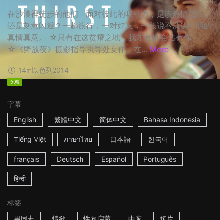
在沙漠裡徒步的他们，面对彼此的吸引力，是该热情回应，
还是刻意闪避？一趟旅行，一对好友，一段说不清讲不明的
真情真意。 ☆只有在这贫瘠之地，我才有机会佔有你
☆《野放夜》摄影指导执导处女作，在...
More
14m
以色列
2014
免费
字幕
English
繁體中文
简体中文
Bahasa Indonesia
Tiếng Việt
ภาษาไทย
日本語
한국어
français
Deutsch
Español
Português
हिन्दी
标签
男同志
情欲
性向启蒙
中东
短片