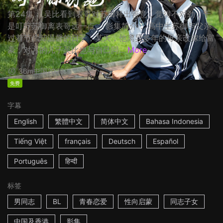
第24集： 吴比看到表哥对苏御释出善意，觉得不对劲，于
是叮咛苏御离表哥远一点。 影集简介： 高中生苏御与父亲
过着节俭却温馨的日子，某天，他离异多年的母亲改嫁给富
豪，对方的儿子吴比也与自己同...
More
36m
中国
2023
免费
字幕
English
繁體中文
简体中文
Bahasa Indonesia
Tiếng Việt
français
Deutsch
Español
Português
हिन्दी
标签
男同志
BL
青春恋爱
性向启蒙
同志子女
中国及香港
影集