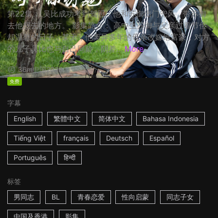
第22集： 吴比成功考到驾照，他和苏御出门兜风，带苏御
去他想去的地方。 影集简介： 高中生苏御与父亲过着节俭
却温馨的日子，某天，他离异多年的母亲改嫁给富豪，对方
的儿子吴比也与自己同龄，阴差...
More
36m
中国
2023
免费
字幕
English
繁體中文
简体中文
Bahasa Indonesia
Tiếng Việt
français
Deutsch
Español
Português
हिन्दी
标签
男同志
BL
青春恋爱
性向启蒙
同志子女
中国及香港
影集