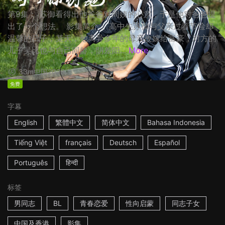
第9集： 苏御看得出他爸爸对周姨的心意，于是他对爸爸提
出了一个想法。 影集简介： 高中生苏御与父亲过着节俭却
温馨的日子，某天，他离异多年的母亲改嫁给富豪，对方的
儿子吴比也与自己同龄，阴差阳...
More
33m
中国
2023
免费
字幕
English
繁體中文
简体中文
Bahasa Indonesia
Tiếng Việt
français
Deutsch
Español
Português
हिन्दी
标签
男同志
BL
青春恋爱
性向启蒙
同志子女
中国及香港
影集