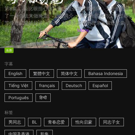
第6集： 吴比很担心自己撒的谎会被苏御揭穿，于是他想出
了一个办法来做掩盖。 影集简介： 高中生苏御与父亲过着
节俭却温馨的日子，某天，他离异多年的母亲改嫁给富豪，
对方的儿子吴比也与自己同龄，...
More
33m
中国
2023
免费
字幕
English
繁體中文
简体中文
Bahasa Indonesia
Tiếng Việt
français
Deutsch
Español
Português
हिन्दी
标签
男同志
BL
青春恋爱
性向启蒙
同志子女
中国及香港
影集