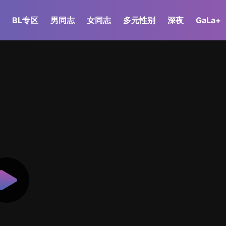
BL专区
男同志
女同志
多元性别
深夜
GaLa+