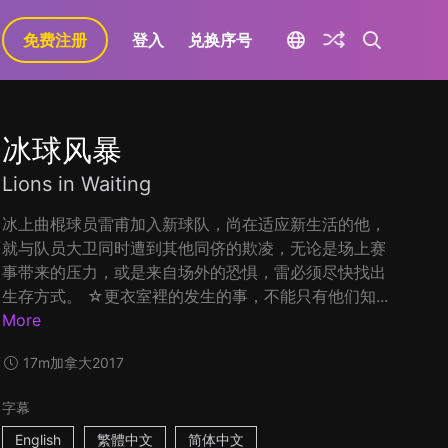
免费注册
登入
兑换序号
冰球风暴
Lions in Waiting
冰上曲棍球员雷甫加入新球队，尚在适应新生活的他，
就与队员大卫同时遭到其他同侪的欺凌，无论是场上赛
事带来的压力，或是来自场外的恐惧，雷必须尽快找出
生存方式。 ☆更衣室裡的发生的事，不能只有他们知...
More
17m
加拿大
2017
字幕
English
繁體中文
简体中文