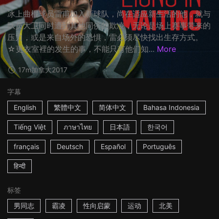
冰上曲棍球员雷甫加入新球队，尚在适应新生活的他，就与
队员大卫同时遭到其他同侪的欺凌，无论是场上赛事带来的
压力，或是来自场外的恐惧，雷必须尽快找出生存方式。
☆更衣室裡的发生的事，不能只有他们知...
More
17m
加拿大
2017
字幕
English
繁體中文
简体中文
Bahasa Indonesia
Tiếng Việt
ภาษาไทย
日本語
한국어
français
Deutsch
Español
Português
हिन्दी
标签
男同志
霸凌
性向启蒙
运动
北美