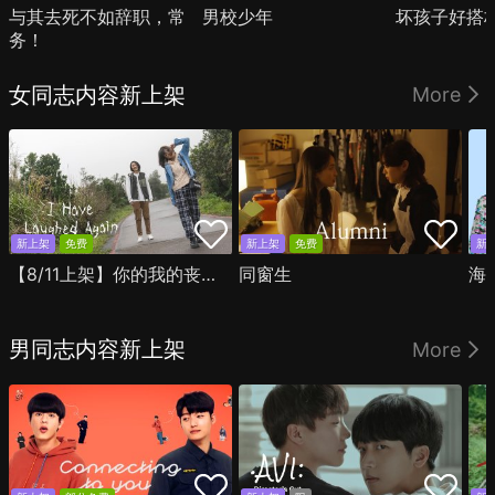
与其去死不如辞职，常
男校少年
坏孩子好搭
务！
女同志内容新上架
More
新上架
免费
新上架
免费
新
【8/11上架】你的我的丧尸时光
同窗生
海
男同志内容新上架
More