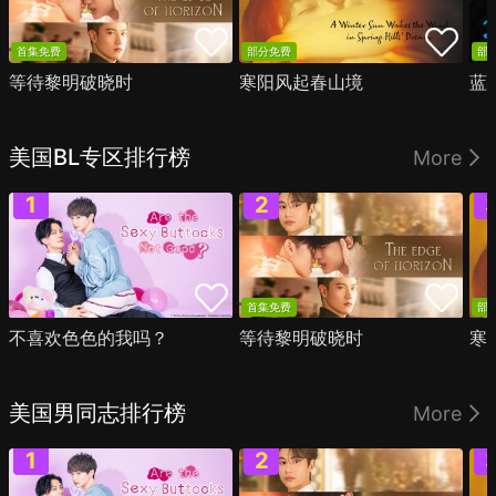
首集免费
部分免费
部
等待黎明破晓时
寒阳风起春山境
蓝
美国BL专区排行榜
More
首集免费
部
不喜欢色色的我吗？
等待黎明破晓时
寒
美国男同志排行榜
More