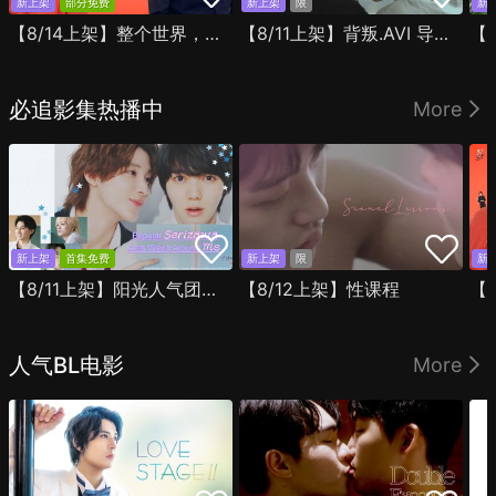
新上架
部分免费
新上架
限
新
【8/14上架】整个世界，只有你连上了我
【8/11上架】背叛.AVI 导演剪辑版
必追影集热播中
More
新上架
首集免费
新上架
限
新
【8/11上架】阳光人气团中的芹泽，在我面前却有点不对劲
【8/12上架】性课程
人气BL电影
More