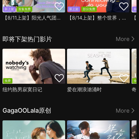
新上架
首集免费
新上架
部分免费
新
【8/11上架】阳光人气团中的芹泽，在我面前却有点不对劲
【8/14上架】整个世界，只有你连上了我
即将下架热门影片
More
免费
免
纽约熟男寂寞日记
爱在潮浪汹涌时
奇
GagaOOLala原创
More