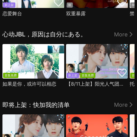
新上架
限
限
恋爱舞台
双重暴露
禁
心动JBL，原因は自分にある。
More
首集免费
新上架
首集免费
首
如果是你，或许可以相恋
【8/11上架】阳光人气团中的芹泽，在我面前却有点不对劲
托
即将上架：快加我的清单
More