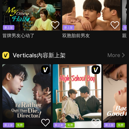
新上架
新上架
新
冒牌男友心动了
双胞胎前男友
親
Verticals內容新上架
More
新上架
免费
新上架
免费
新上架
免费