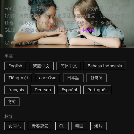
Fon已经喜欢上好朋友许久，但她始终不敢表露心意，看见
好朋友与男友的亲暱举动更是让她备感难受。究竟这份悸动
还要埋藏多久？Fon能否让友情昇华成爱情？ ☆泰国清新
GL短片可爱得令人动心，结局反转...
More
8m
泰国
2018
字幕
English
繁體中文
简体中文
Bahasa Indonesia
Tiếng Việt
ภาษาไทย
日本語
한국어
français
Deutsch
Español
Português
हिन्दी
标签
女同志
青春恋爱
GL
泰国
短片