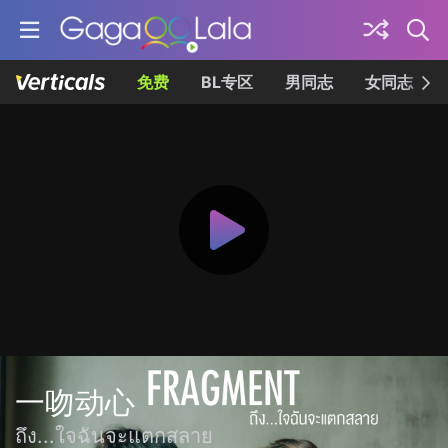
免费
BL专区
男同志
女同志
一吻动心
ถึง...ใจฉันจะแตกสลาย