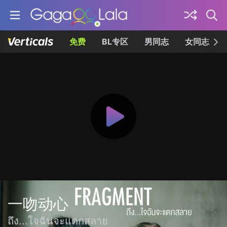
免费
BL专区
男同志
女同志
一吻动心
ถึง...ใจฉันจะแตกสลาย