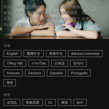
Fon已经喜欢上好朋友许久，但她始终不敢表露心意，看见
好朋友与男友的亲暱举动更是让她备感难受。究竟这份悸动
还要埋藏多久？Fon能否让友情昇华成爱情？ ☆泰国清新
GL短片可爱得令人动心，结局反转...
More
8m
泰国
2018
字幕
English
繁體中文
简体中文
Bahasa Indonesia
Tiếng Việt
ภาษาไทย
日本語
한국어
français
Deutsch
Español
Português
हिन्दी
标签
女同志
青春恋爱
GL
泰国
短片