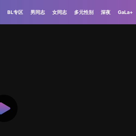
BL专区
男同志
女同志
多元性别
深夜
GaLa+