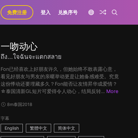
免费注册
登入
兑换序号
一吻动心
ถึง...ใจฉันจะแตกสลาย
Fon已经喜欢上好朋友许久，但她始终不敢表露心意，
看见好朋友与男友的亲暱举动更是让她备感难受。究竟
这份悸动还要埋藏多久？Fon能否让友情昇华成爱情？
☆泰国清新GL短片可爱得令人动心，结局反转...
More
8m
泰国
2018
字幕
English
繁體中文
简体中文