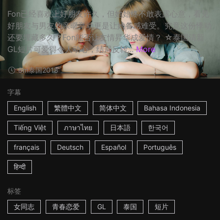
Fon已经喜欢上好朋友许久，但她始终不敢表露心意，看见
好朋友与男友的亲暱举动更是让她备感难受。究竟这份悸动
还要埋藏多久？Fon能否让友情昇华成爱情？ ☆泰国清新
GL短片可爱得令人动心，结局反转...
More
8m
泰国
2018
字幕
English
繁體中文
简体中文
Bahasa Indonesia
Tiếng Việt
ภาษาไทย
日本語
한국어
français
Deutsch
Español
Português
हिन्दी
标签
女同志
青春恋爱
GL
泰国
短片