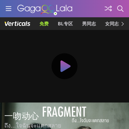
免费
BL专区
男同志
女同志
一吻动心
ถึง...ใจฉันจะแตกสลาย