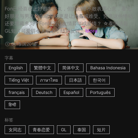
Fon已经喜欢上好朋友许久，但她始终不敢表露心意，看见
好朋友与男友的亲暱举动更是让她备感难受。究竟这份悸动
还要埋藏多久？Fon能否让友情昇华成爱情？ ☆泰国清新
GL短片可爱得令人动心，结局反转...
More
8m
泰国
2018
字幕
English
繁體中文
简体中文
Bahasa Indonesia
Tiếng Việt
ภาษาไทย
日本語
한국어
français
Deutsch
Español
Português
हिन्दी
标签
女同志
青春恋爱
GL
泰国
短片