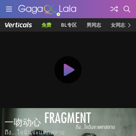
免费
BL专区
男同志
女同志
一吻动心
ถึง...ใจฉันจะแตกสลาย