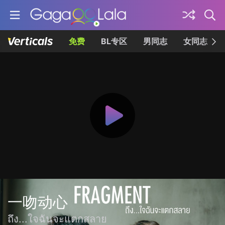
免费
BL专区
男同志
女同志
一吻动心
ถึง...ใจฉันจะแตกสลาย