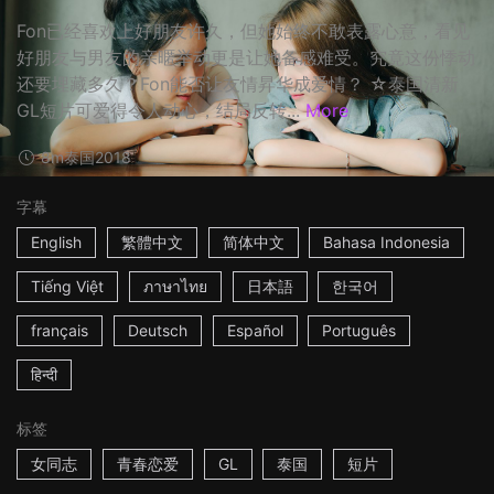
Fon已经喜欢上好朋友许久，但她始终不敢表露心意，看见
好朋友与男友的亲暱举动更是让她备感难受。究竟这份悸动
还要埋藏多久？Fon能否让友情昇华成爱情？ ☆泰国清新
GL短片可爱得令人动心，结局反转...
More
8m
泰国
2018
字幕
English
繁體中文
简体中文
Bahasa Indonesia
Tiếng Việt
ภาษาไทย
日本語
한국어
français
Deutsch
Español
Português
हिन्दी
标签
女同志
青春恋爱
GL
泰国
短片