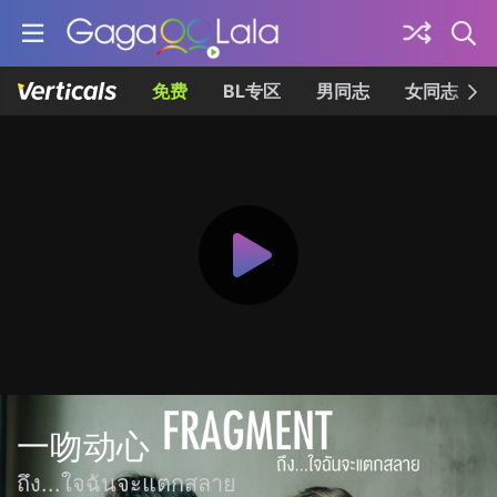
免费
BL专区
男同志
女同志
一吻动心
ถึง...ใจฉันจะแตกสลาย