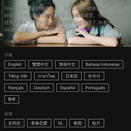
Fon已经喜欢上好朋友许久，但她始终不敢表露心意，看见
好朋友与男友的亲暱举动更是让她备感难受。究竟这份悸动
还要埋藏多久？Fon能否让友情昇华成爱情？ ☆泰国清新
GL短片可爱得令人动心，结局反转...
More
8m
泰国
2018
字幕
English
繁體中文
简体中文
Bahasa Indonesia
Tiếng Việt
ภาษาไทย
日本語
한국어
français
Deutsch
Español
Português
हिन्दी
标签
女同志
青春恋爱
GL
泰国
短片