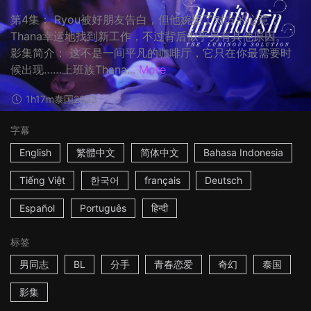
第4集： Ryou被好朋友告白，但他婉拒了对方的心意；
Thana幸运地找到新工作，不过背后似乎另有其他原因。
影集简介： 这不是一间平凡的咖啡厅，它只在你最需要时
候出现……上班族Thana...
More
1h17m
泰国
2023
字幕
English
繁體中文
简体中文
Bahasa Indonesia
Tiếng Việt
한국어
français
Deutsch
Español
Português
हिन्दी
标签
男同志
BL
分手
青春恋爱
奇幻
泰国
影集