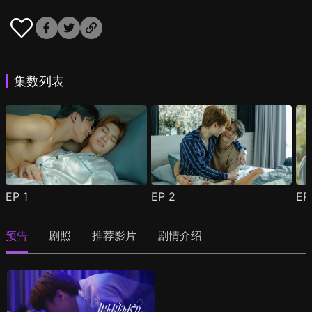
集数列表
EP
1
EP
2
E
预告
剧照
推荐影片
剧情介绍