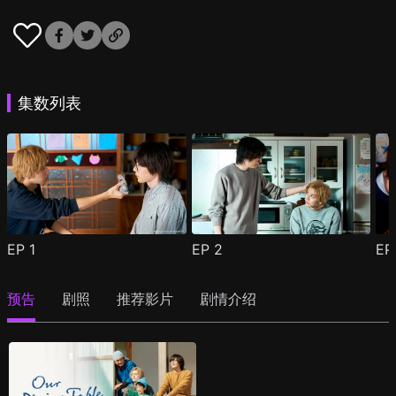
集数列表
EP
1
EP
2
E
预告
剧照
推荐影片
剧情介绍