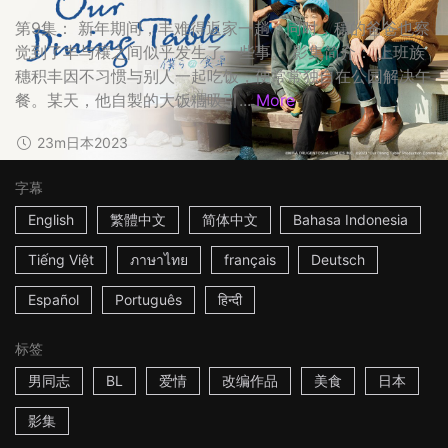
第9集： 新年期间，丰难得返家一趟；同时，穰的爸爸也察
觉到了丰与穰之间似乎发生了一些事。 影集简介： 上班族
穗积丰因不习惯与别人一起吃饭，便常常独自在公园解决午
餐。某天，他自製的大饭糰吸引...
More
23m
日本
2023
字幕
English
繁體中文
简体中文
Bahasa Indonesia
Tiếng Việt
ภาษาไทย
français
Deutsch
Español
Português
हिन्दी
标签
男同志
BL
爱情
改编作品
美食
日本
影集