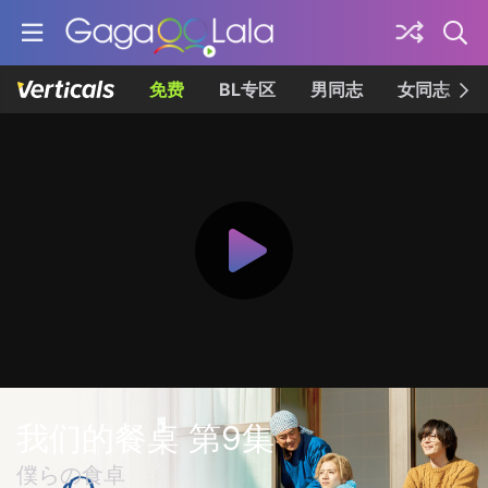
免费
BL专区
男同志
女同志
我们的餐桌 第9集
僕らの食卓