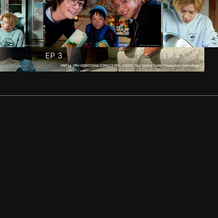
EP
3
EP
4