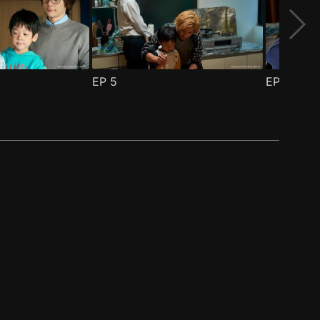
EP
5
EP
6