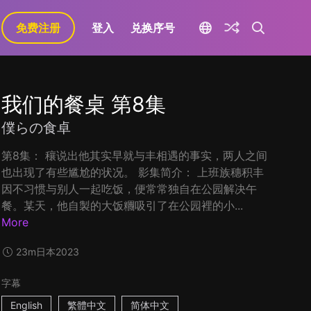
免费注册
登入
兑换序号
我们的餐桌 第8集
僕らの食卓
第8集： 穰说出他其实早就与丰相遇的事实，两人之间
也出现了有些尴尬的状况。 影集简介： 上班族穗积丰
因不习惯与别人一起吃饭，便常常独自在公园解决午
餐。某天，他自製的大饭糰吸引了在公园裡的小...
More
23m
日本
2023
字幕
English
繁體中文
简体中文