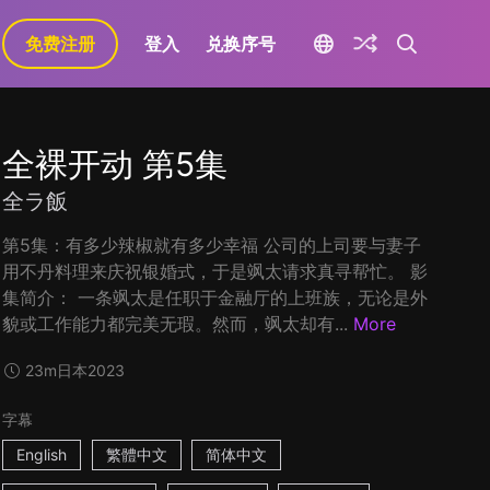
免费注册
登入
兑换序号
全裸开动 第5集
全ラ飯
第5集：有多少辣椒就有多少幸福 公司的上司要与妻子
用不丹料理来庆祝银婚式，于是飒太请求真寻帮忙。 影
集简介： 一条飒太是任职于金融厅的上班族，无论是外
貌或工作能力都完美无瑕。然而，飒太却有...
More
23m
日本
2023
字幕
English
繁體中文
简体中文