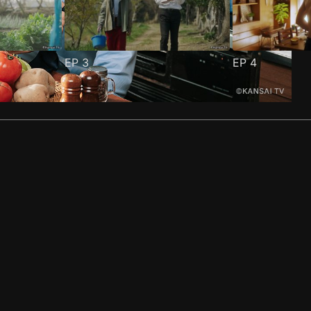
EP
3
EP
4