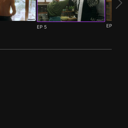
EP
6
EP
5