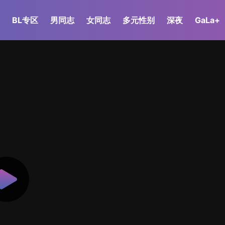
BL专区
男同志
女同志
多元性别
深夜
GaLa+