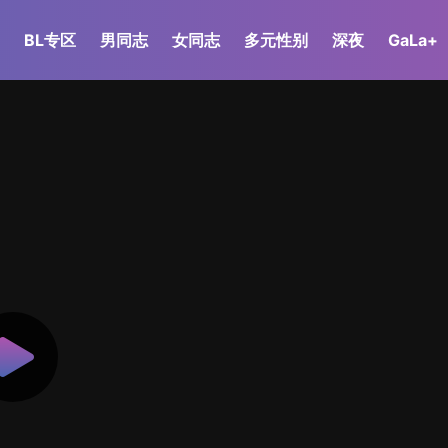
BL专区
男同志
女同志
多元性别
深夜
GaLa+