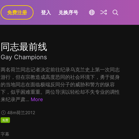
免费注册
登入
兑换序号
同志最前线
Gay Champions
两名荷兰同志记者决定前往纪录乌克兰史上第一次同志
游行，但在宗教造成高度恐同的社会环境下，勇于挺身
的当地同志在面临极端反同分子的威胁和警方的纵容
下，似乎困难重重。两位导演以轻松却不失专业的调性
来纪录严肃...
More
48m
荷兰
2012
免费
字幕