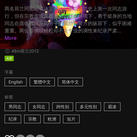
两名荷兰同志记者决定前往纪录乌克兰史上第一次同志游
行，但在宗教造成高度恐同的社会环境下，勇于挺身的当地
同志在面临极端反同分子的威胁和警方的纵容下，似乎困难
重重。两位导演以轻松却不失专业的调性来纪录严肃...
More
48m
荷兰
2012
免费
字幕
English
繁體中文
简体中文
标签
男同志
女同志
跨性别
多元性别
霸凌
纪录
宗教
欧洲
短片