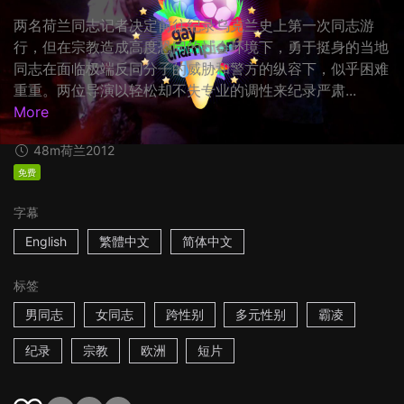
两名荷兰同志记者决定前往纪录乌克兰史上第一次同志游
行，但在宗教造成高度恐同的社会环境下，勇于挺身的当地
同志在面临极端反同分子的威胁和警方的纵容下，似乎困难
重重。两位导演以轻松却不失专业的调性来纪录严肃...
More
48m
荷兰
2012
免费
字幕
English
繁體中文
简体中文
标签
男同志
女同志
跨性别
多元性别
霸凌
纪录
宗教
欧洲
短片