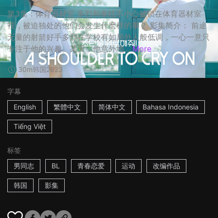
第3集：体育器材室 多烈和泰铉不小心被锁在体育器材室
裡，被迫独处的他们会发生什麽样的事？ 影集简介： 前途
无量的射箭好手多烈在学校有如局外人般低调，一心一意只
专注于他的兴趣。某天，他意外地...
More
30m
韩国
2023
字幕
English
繁體中文
简体中文
Bahasa Indonesia
Tiếng Việt
标签
男同志
BL
青春恋爱
运动
改编作品
韩国
影集