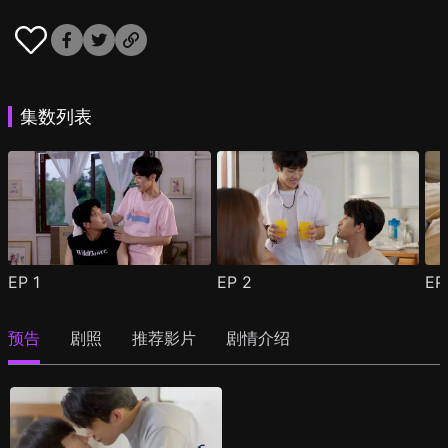
集数列表
EP
1
EP
2
E
预告
剧照
推荐影片
剧情介绍