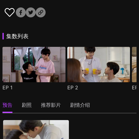
集数列表
EP
1
EP
2
E
预告
剧照
推荐影片
剧情介绍