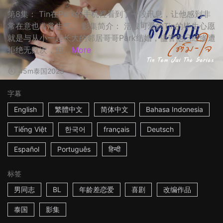
第8集： Tin在Park的手机裡看到了一段讯息，让他感到非
常在意也非常生气。 影集简介： 活泼可爱的Tin的毕生心愿
就是与从小一起长大的邻居哥哥Park结婚，儘管他已经惨遭
拒绝无数次，但...
More
45m
泰国
2023
字幕
English
繁體中文
简体中文
Bahasa Indonesia
Tiếng Việt
한국어
français
Deutsch
Español
Português
हिन्दी
标签
男同志
BL
年龄差恋爱
喜剧
改编作品
泰国
影集