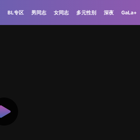
BL专区
男同志
女同志
多元性别
深夜
GaLa+