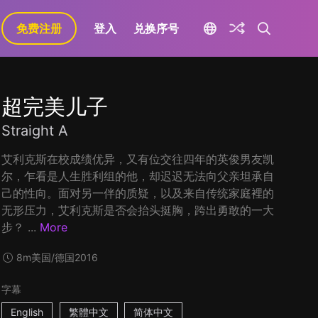
免费注册
登入
兑换序号
超完美儿子
Straight A
艾利克斯在校成绩优异，又有位交往四年的英俊男友凯
尔，乍看是人生胜利组的他，却迟迟无法向父亲坦承自
己的性向。面对另一伴的质疑，以及来自传统家庭裡的
无形压力，艾利克斯是否会抬头挺胸，跨出勇敢的一大
步？ ...
More
8m
美国/德国
2016
字幕
English
繁體中文
简体中文