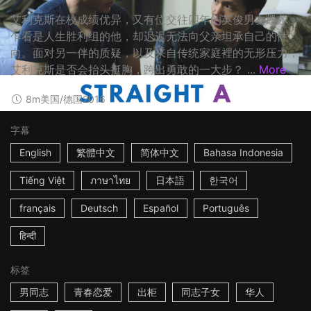
艾利克斯在校成绩优异，又有位交往四年的英俊男友凯尔，
乍看是人生胜利组的他，却迟迟无法向父亲坦承自己的性
向。面对另一伴的质疑，以及来自传统家庭裡的无形压力，
艾利克斯是否会抬头挺胸，跨出勇敢的一大步？ ...
More
8m
美国/德国
2016
字幕
English
繁體中文
简体中文
Bahasa Indonesia
Tiếng Việt
ภาษาไทย
日本語
한국어
français
Deutsch
Español
Português
हिन्दी
标签
男同志
青春恋爱
出柜
同志子女
华人