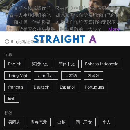
艾利克斯在校成绩优异，又有位交往四年的英俊男友凯尔，
乍看是人生胜利组的他，却迟迟无法向父亲坦承自己的性
向。面对另一伴的质疑，以及来自传统家庭裡的无形压力，
艾利克斯是否会抬头挺胸，跨出勇敢的一大步？ ...
More
8m
美国/德国
2016
字幕
English
繁體中文
简体中文
Bahasa Indonesia
Tiếng Việt
ภาษาไทย
日本語
한국어
français
Deutsch
Español
Português
हिन्दी
标签
男同志
青春恋爱
出柜
同志子女
华人