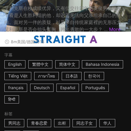
艾利克斯在校成绩优异，又有位交往四年的英俊男友凯尔，
乍看是人生胜利组的他，却迟迟无法向父亲坦承自己的性
向。面对另一伴的质疑，以及来自传统家庭裡的无形压力，
艾利克斯是否会抬头挺胸，跨出勇敢的一大步？ ...
More
8m
美国/德国
2016
字幕
English
繁體中文
简体中文
Bahasa Indonesia
Tiếng Việt
ภาษาไทย
日本語
한국어
français
Deutsch
Español
Português
हिन्दी
标签
男同志
青春恋爱
出柜
同志子女
华人