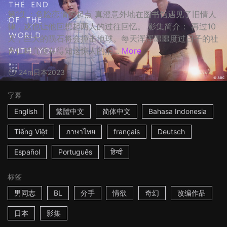
第1集：危险恋情的起点 真澄意外地在图书馆遇见了旧情人
律，这也让他回想起两人的过往回忆。 影集简介： 再过10
天，巨大的陨石将会撞击地球。每天浑浑噩噩度过日子的社
畜仁科真澄在得知这惊人的消...
More
24m
日本
2023
字幕
English
繁體中文
简体中文
Bahasa Indonesia
Tiếng Việt
ภาษาไทย
français
Deutsch
Español
Português
हिन्दी
标签
男同志
BL
分手
情欲
奇幻
改编作品
日本
影集