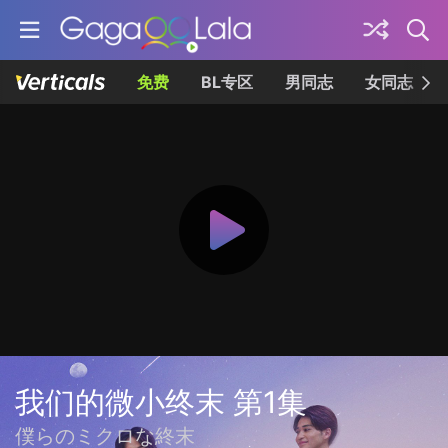
免费
BL专区
男同志
女同志
我们的微小终末 第1集
僕らのミクロな終末