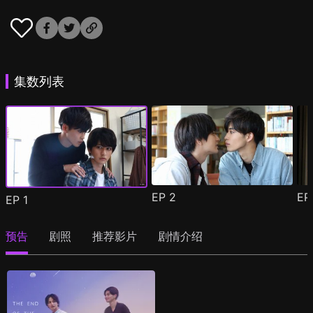
集数列表
EP
2
E
EP
1
预告
剧照
推荐影片
剧情介绍