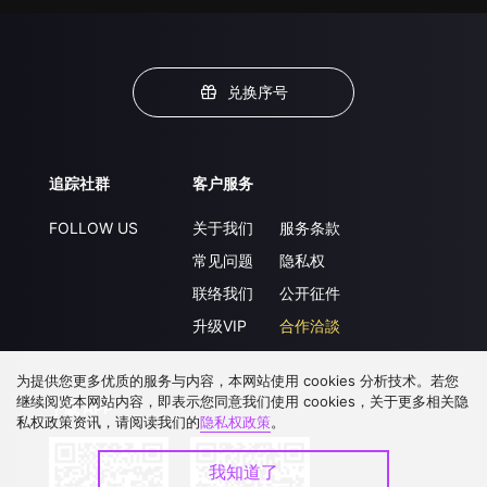
兑换序号
追踪社群
客户服务
FOLLOW US
关于我们
服务条款
常见问题
隐私权
联络我们
公开征件
升级VIP
合作洽談
为提供您更多优质的服务与内容，本网站使用 cookies 分析技术。若您
继续阅览本网站内容，即表示您同意我们使用 cookies，关于更多相关隐
下载 APP
私权政策资讯，请阅读我们的
隐私权政策
。
我知道了