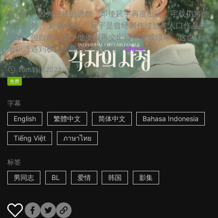
第2集： 因为过往的恩怨，即使延宇再度出现，宇载仍将他
拒于门外。 影集简介： 延宇是曾经製作过脍炙人口作品的
导演，但自此之后，他便没再交出漂亮的成绩单，这也让他
的职涯遇到极大的瓶颈。某个机...
More
16m
韩国
2022
免费
字幕
English
繁體中文
简体中文
Bahasa Indonesia
Tiếng Việt
ภาษาไทย
标签
男同志
BL
爱情
韩国
影集