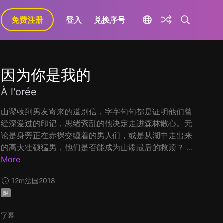
免费注册
登入
兑换序号
因为你是我的
À l'orée
山谬收到男友寄来的道别信，字字句句都是证明他们曾
经深爱过的印记，思绪紊乱的他决定走进森林散心。无
论是身旁正在赤裸交缠着的男人们，或是从湖中走出来
的高大壮硕猛男，他们是否能成为山谬最后的救赎？ ...
More
12m
法国
2018
限
字幕