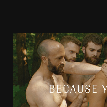
预告
剧照
推荐影片
剧情介绍