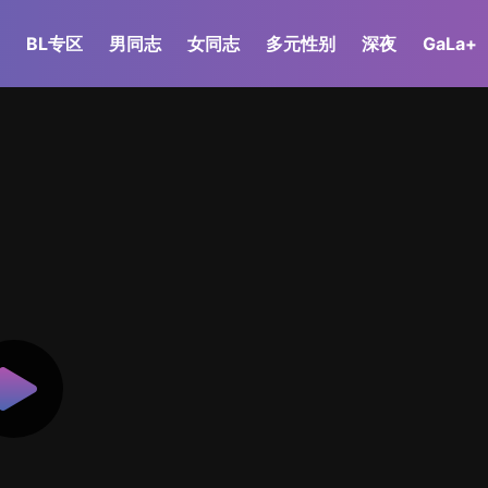
BL专区
男同志
女同志
多元性别
深夜
GaLa+