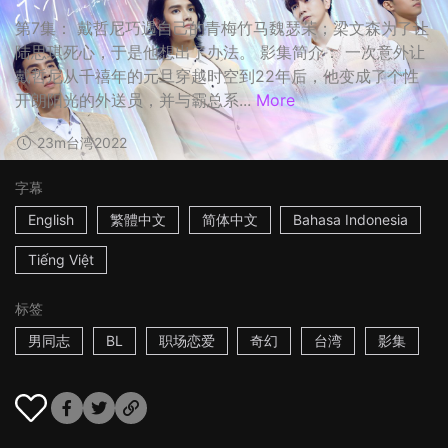
第7集： 戴哲尼巧遇自己的青梅竹马魏瑟茉；梁文森为了让
陆思琪死心，于是他想出了办法。 影集简介： 一次意外让
戴哲尼从千禧年的元旦穿越时空到22年后，他变成了个性
开朗阳光的外送员，并与霸总系...
More
23m
台湾
2022
字幕
English
繁體中文
简体中文
Bahasa Indonesia
Tiếng Việt
标签
男同志
BL
职场恋爱
奇幻
台湾
影集