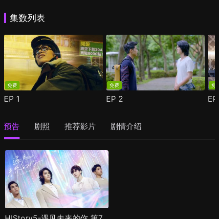
集数列表
免费
免费
免
EP
1
EP
2
E
预告
剧照
推荐影片
剧情介绍
HIStory5-遇见未来的你 第7