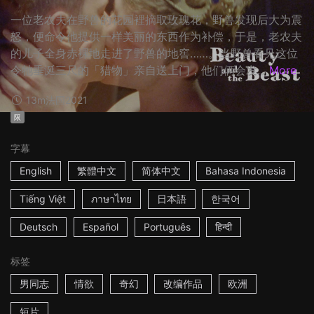
一位老农夫在野兽的花园裡摘取玫瑰花，野兽发现后大为震
怒，便命令他提供一样美丽的东西作为补偿，于是，老农夫
的儿子全身赤裸地走进了野兽的地窖……。当野兽看见这位
令牠垂涎三尺的「猎物」亲自送上门，他们俩会发...
More
13m
法国
2021
限
字幕
English
繁體中文
简体中文
Bahasa Indonesia
Tiếng Việt
ภาษาไทย
日本語
한국어
Deutsch
Español
Português
हिन्दी
标签
男同志
情欲
奇幻
改编作品
欧洲
短片