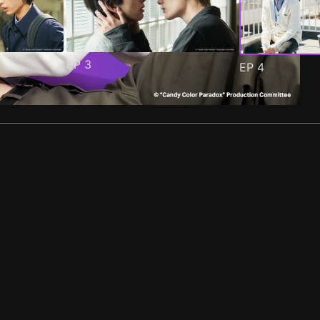
EP
3
EP
4