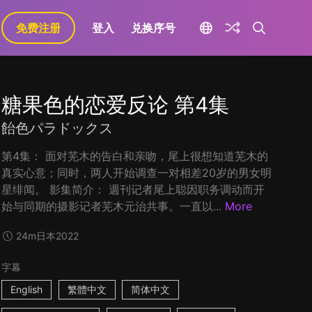
免费注册
登入
兑换序号
糖果色的恋爱反论 第4集
飴色パラドックス
第4集： 面对芜木的告白和亲吻，尾上很想知道芜木的
真实心意；同时，两人开始调查一对相差20岁的男女明
星绯闻。 影集简介： 週刊记者尾上聪因职务调动而开
始与同期的摄影记者芜木元治共事。一直以...
More
24m
日本
2022
字幕
English
繁體中文
简体中文