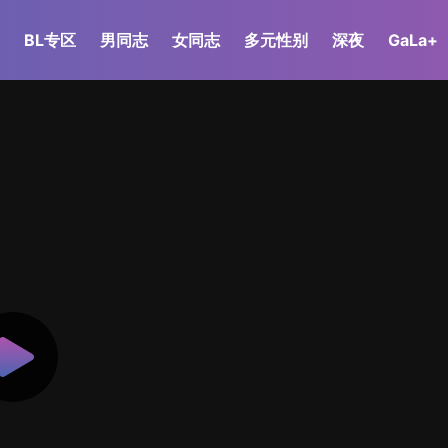
BL专区
男同志
女同志
多元性别
深夜
GaLa+