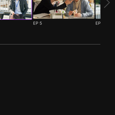
EP
5
EP
6