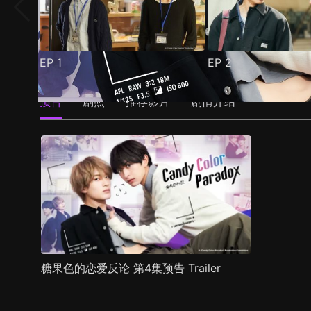
EP
1
EP
2
预告
剧照
推荐影片
剧情介绍
糖果色的恋爱反论 第4集预告 Trailer