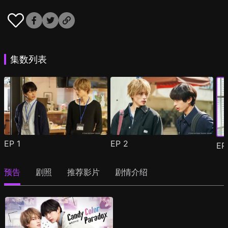
集数列表
EP
1
EP
2
E
预告
剧照
推荐影片
剧情介绍