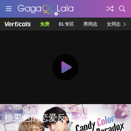
免费
BL专区
男同志
女同志
糖果色的恋爱反论 第3集
飴色パラドックス