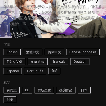
第3集： 尾上与芜木奉命去调查议员逃漏税的事件，但任务
途中尾上却遭遇危险，芜木有办法及时解救他吗？ 影集简
介： 週刊记者尾上聪因职务调动而开始与同期的摄影记者
芜木元治共事。一直以来，尾上都...
More
24m
日本
2022
字幕
English
繁體中文
简体中文
Bahasa Indonesia
Tiếng Việt
ภาษาไทย
français
Deutsch
Español
Português
हिन्दी
标签
男同志
BL
职场恋爱
改编作品
日本
影集