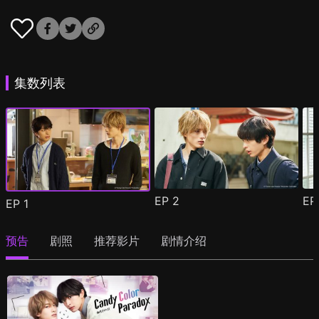
集数列表
EP
2
E
EP
1
预告
剧照
推荐影片
剧情介绍