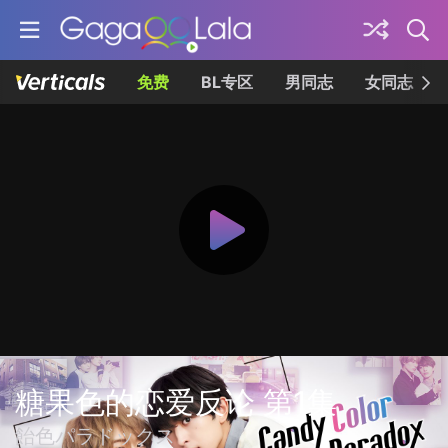
免费
BL专区
男同志
女同志
糖果色的恋爱反论 第1集
飴色パラドックス