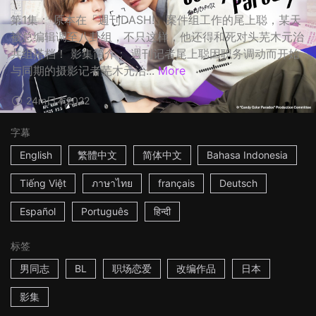
第1集： 原本在「週刊DASH!」案件组工作的尾上聪，某天
被总编辑调至八卦组，不只这样，他还得和死对头芜木元治
共组搭档！ 影集简介： 週刊记者尾上聪因职务调动而开始
与同期的摄影记者芜木元治...
More
24m
日本
2022
字幕
English
繁體中文
简体中文
Bahasa Indonesia
Tiếng Việt
ภาษาไทย
français
Deutsch
Español
Português
हिन्दी
标签
男同志
BL
职场恋爱
改编作品
日本
影集