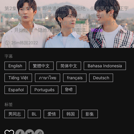
第2集：我不后悔 即使遭到正宇的拒绝，但泰英仍希望正宇
能復出文坛。而当正贤得知此消息时，便感到有些不悦。
影集简介： 才华洋溢的新锐作家正宇因为过往的某个事
件，开始过着「隐姓埋名」的写作生活...
More
26m
韩国
2022
字幕
English
繁體中文
简体中文
Bahasa Indonesia
Tiếng Việt
ภาษาไทย
français
Deutsch
Español
Português
हिन्दी
标签
男同志
BL
爱情
韩国
影集