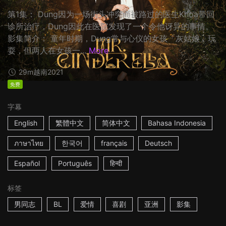
第1集： Dung因为一场街头冲突而被路过的医生Khoa带回
诊所治疗，Dung因此在医院发现了一个令他讶异的事情。
影集简介： 童年时期，Dung常与心仪的女孩「灰姑娘」玩
耍，但两人在女孩一...
More
29m
越南
2021
免费
字幕
English
繁體中文
简体中文
Bahasa Indonesia
ภาษาไทย
한국어
français
Deutsch
Español
Português
हिन्दी
标签
男同志
BL
爱情
喜剧
亚洲
影集