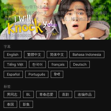
第6集： Noey带Thi去参加他们「帮派」的例行活动，两人
经历了好笑又难忘的一天。 影集简介： Thi是一位有在兼职
家教的大学生，某天，他受阿姨委託，辅导她正在求学的儿
子，没想到这位梳着油...
More
43m
泰国
2022
字幕
English
繁體中文
简体中文
Bahasa Indonesia
Tiếng Việt
한국어
français
Deutsch
Español
Português
हिन्दी
标签
男同志
BL
青春恋爱
喜剧
改编作品
泰国
影集