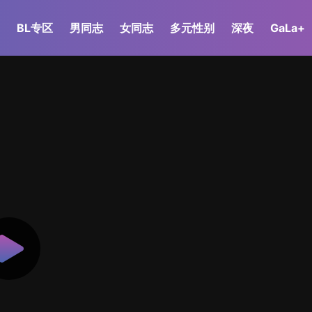
BL专区
男同志
女同志
多元性别
深夜
GaLa+