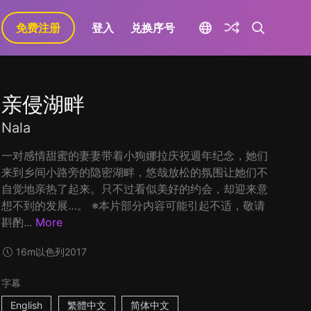
免费注册
登入
兑换序号
亲侵湖畔
Nala
一对感情甜蜜的妻妻带着小狗娜拉庆祝週年纪念，她们
来到乡间小路旁的隐密湖畔，悠哉放松的氛围让她们不
自觉地亲热了起来。只不过看似美好的约会，却迎来意
想不到的发展…。 ※本片部分内容可能引起不适，敬请
斟酌...
More
16m
以色列
2017
字幕
English
繁體中文
简体中文