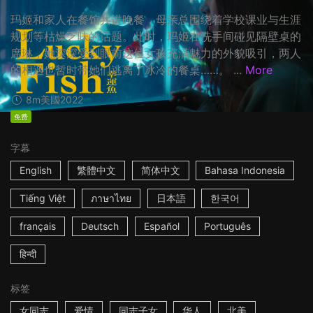
玛姬和家人在餐馆共进晚餐，母亲总围绕着学校课业与生涯
规划等枯燥乏味的话题。此时，玛姬在洗手间碰见隔壁桌的
席琳，她深深受到眼前这位女孩充满魅力的外貌吸引，两人
的相遇也暂时带她们逃离了冰冷的餐桌……。 ...
More
8m
美國
2022
免费
字幕
English
繁體中文
简体中文
Bahasa Indonesia
Tiếng Việt
ภาษาไทย
日本語
한국어
français
Deutsch
Español
Português
हिन्दी
标签
女同志
爱情
同志子女
华人
北美