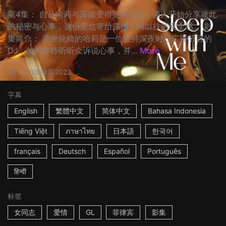
第4集： 自从哈莉与露娜变得更亲密后，两人开始分享彼此
的秘密与心事，这份爱也带给露娜不同以往的安全感。 影
集简介： 乘坐轮椅的哈莉是一位主持深夜时段广播节目的
DJ，她时常聆听听众诉说心事，并...
More
24m
菲律宾
2022
字幕
English
繁體中文
简体中文
Bahasa Indonesia
Tiếng Việt
ภาษาไทย
日本語
한국어
français
Deutsch
Español
Português
हिन्दी
标签
女同志
爱情
GL
菲律宾
影集